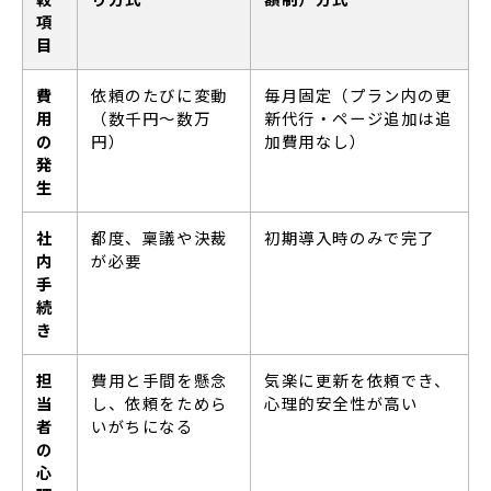
項
目
費
依頼のたびに変動
毎月固定（プラン内の更
用
（数千円〜数万
新代行・ページ追加は追
の
円）
加費用なし）
発
生
社
都度、稟議や決裁
初期導入時のみで完了
内
が必要
手
続
き
担
費用と手間を懸念
気楽に更新を依頼でき、
当
し、依頼をためら
心理的安全性が高い
者
いがちになる
の
心