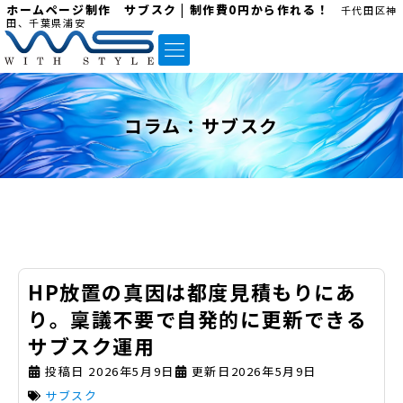
ホームページ制作 サブスク | 制作費0円から作れる！
千代田区神
田、千葉県浦安
コラム：
サブスク
HP放置の真因は都度見積もりにあ
り。稟議不要で自発的に更新できる
サブスク運用
投稿日
2026年5月9日
更新日2026年5月9日
サブスク