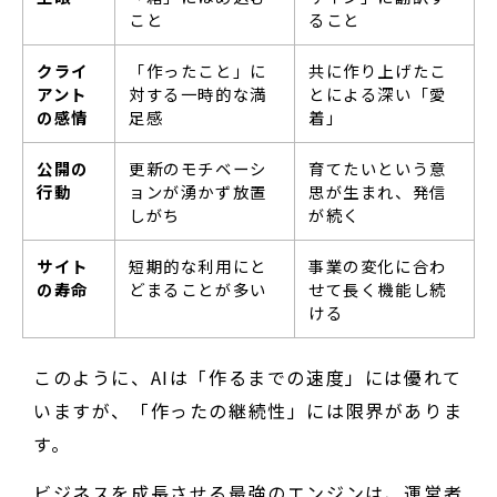
こと
ること
クライ
「作ったこと」に
共に作り上げたこ
アント
対する一時的な満
とによる深い「愛
の感情
足感
着」
公開の
更新のモチベーシ
育てたいという意
行動
ョンが湧かず放置
思が生まれ、発信
しがち
が続く
サイト
短期的な利用にと
事業の変化に合わ
の寿命
どまることが多い
せて長く機能し続
ける
このように、AIは「作るまでの速度」には優れて
いますが、「作ったの継続性」には限界がありま
す。
ビジネスを成長させる最強のエンジンは、運営者