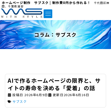
ホームページ制作 サブスク | 制作費0円から作れる！
千代田区神
田、千葉県浦安
コラム：
サブスク
AIで作るホームページの限界と、サ
イトの寿命を決める「愛着」の話
投稿日
2026年6月9日
更新日2026年6月16日
サブスク