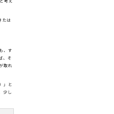
と考え
きたは
も、す
ば、そ
が取れ
）」と
、少し