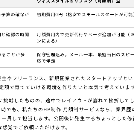
ウィズスタイルのサブスク（月額制）型
た予算の確保が
初期費用0円（格安でスモールスタートが可能
用と確認の時間
月額費用内で更新代行やページ追加が可能（
ンによる）
あることが多
保守管理込み。メール一本、最短当日のスピ
応で伴走
業主やフリーランス、新規開業されたスタートアップとい
 定額で育てていける環境を作りたいと本気で考えていま
自作に挑戦したものの、途中でレイアウトが崩れて挫折して
時でも、私たちのHP制作 月額制サービスなら、業界歴
を一貫して担当します。公開後に発生するちょっとした修
な感覚でご依頼いただけます。