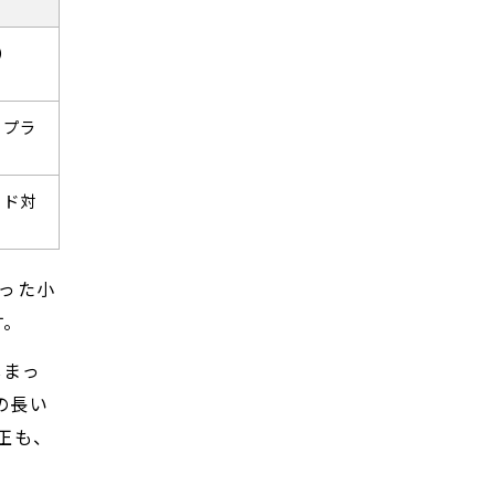
）
※プラ
ード対
った小
す。
しまっ
の長い
正も、