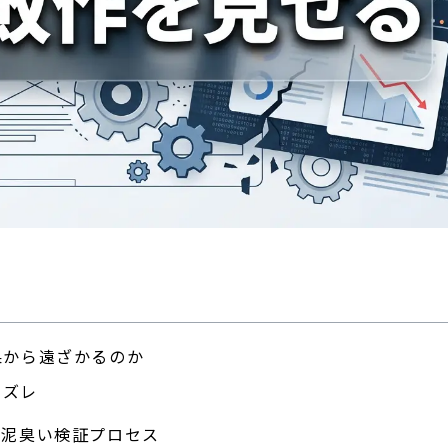
果から遠ざかるのか
のズレ
る泥臭い検証プロセス