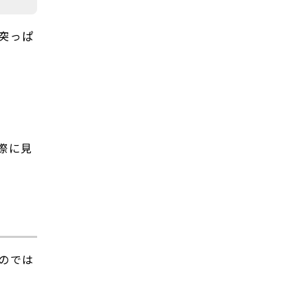
突っぱ
際に見
のでは