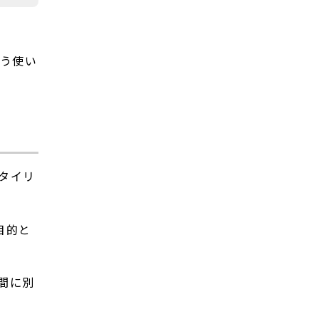
こう使い
タイリ
目的と
間に別