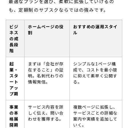
最適なプランを選び、柔軟に拡張していけるの
も、定額制のサブスクならではの強みです。
ビジ
ホームページの役
おすすめの運用スタイ
ネス
割
ル
の成
長段
階
起
まずは「会社が存
シンプルな1ページ構
業・
在すること」の証
成で、コストを最小限
スタ
明。名刺代わりの
に抑えて素早く公開す
ート
情報発信。
る。
アッ
プ期
事業
サービス内容を詳
複数ページに拡張し、
の本
しく伝え、問い合
サービスごとの詳細な
格展
わせを獲得する。
案内や実績を追加して
開期
いく。