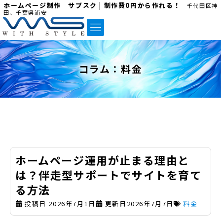
ホームページ制作 サブスク | 制作費0円から作れる！
千代田区神
田、千葉県浦安
コラム：
料金
ホームページ運用が止まる理由と
は？伴走型サポートでサイトを育て
る方法
投稿日
2026年7月1日
更新日2026年7月7日
料金