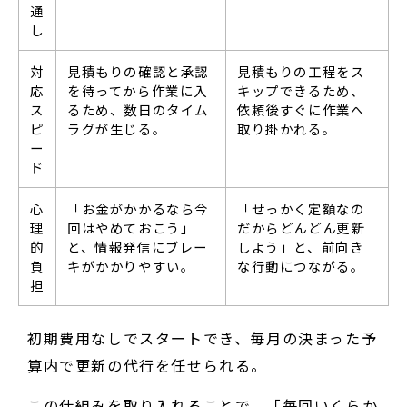
通
し
対
見積もりの確認と承認
見積もりの工程をス
応
を待ってから作業に入
キップできるため、
ス
るため、数日のタイム
依頼後すぐに作業へ
ピ
ラグが生じる。
取り掛かれる。
ー
ド
心
「お金がかかるなら今
「せっかく定額なの
理
回はやめておこう」
だからどんどん更新
的
と、情報発信にブレー
しよう」と、前向き
負
キがかかりやすい。
な行動につながる。
担
初期費用なしでスタートでき、毎月の決まった予
算内で更新の代行を任せられる。
この仕組みを取り入れることで、「毎回いくらか