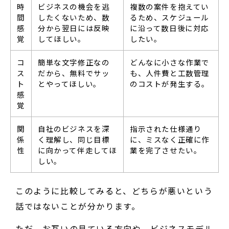
時
ビジネスの機会を逃
複数の案件を抱えてい
間
したくないため、数
るため、スケジュール
感
分から翌日には反映
に沿って数日後に対応
覚
してほしい。
したい。
コ
簡単な文字修正なの
どんなに小さな作業で
ス
だから、無料でサッ
も、人件費と工数管理
ト
とやってほしい。
のコストが発生する。
感
覚
関
自社のビジネスを深
指示された仕様通り
係
く理解し、同じ目標
に、ミスなく正確に作
性
に向かって伴走してほ
業を完了させたい。
しい。
このように比較してみると、どちらが悪いという
話ではないことが分かります。
ただ、お互いの見ている方向や、ビジネスモデル