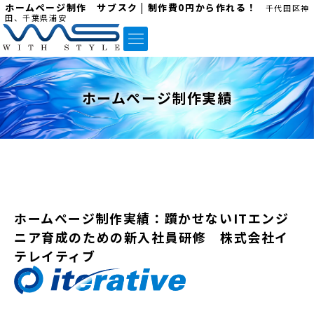
ホームページ制作 サブスク | 制作費0円から作れる！
千代田区神
田、千葉県浦安
ホームぺージ制作実績
ホームぺージ制作実績：躓かせないITエンジ
ニア育成のための新入社員研修 株式会社イ
テレイティブ