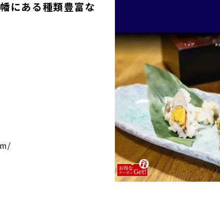
八幡にある種類豊富な
厨
om/